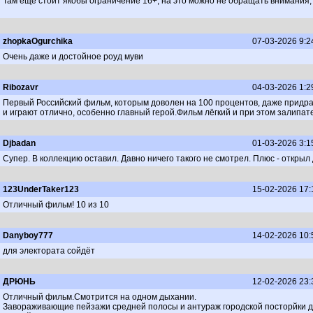
Там ещё стоит якобы ограничение 16+, на это можно не обращать внимания, 
zhopkaOgurchika
07-03-2026 9:2
Очень даже и достойное роуд муви
Ribozavr
04-03-2026 1:2
Первый Российский фильм, которым доволен на 100 процентов, даже придрат
и играют отлично, особенно главный герой.Фильм лёгкий и при этом залипат
Djbadan
01-03-2026 3:1
Супер. В коллекцию оставил. Давно ничего такого не смотрел. Плюс - открыл
123UnderTaker123
15-02-2026 17:
Отличный фильм! 10 из 10
Danyboy777
14-02-2026 10:
для электората сойдёт
ДРЮНЬ
12-02-2026 23:
Отличный фильм.Смотрится на одном дыхании.
Завораживающие пейзажи средней полосы и антураж городской посторйки 