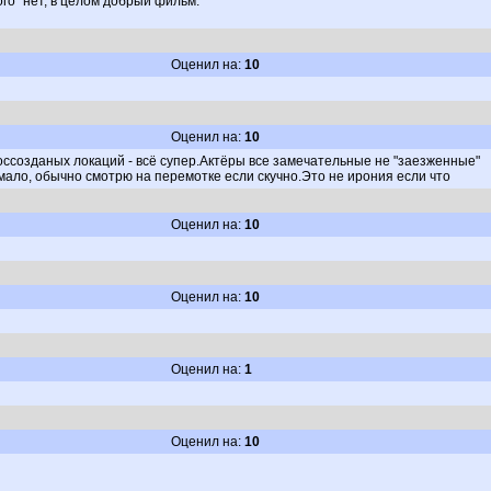
го" нет, в целом добрый фильм.
Оценил на:
10
Оценил на:
10
оссозданых локаций - всё супер.Актёры все замечательные не "заезженные"
мало, обычно смотрю на перемотке если скучно.Это не ирония если что
Оценил на:
10
Оценил на:
10
Оценил на:
1
Оценил на:
10