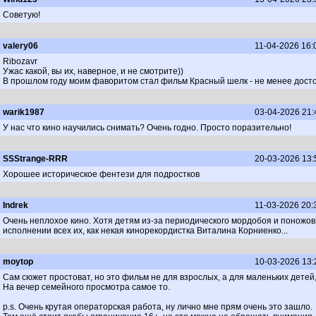
Советую!
valery06
11-04-2026 16:
Ribozavr
Ужас какой, вы их, наверное, и не смотрите))
В прошлом году моим фаворитом стал фильм Красный шелк - не менее достой
warik1987
03-04-2026 21:
У нас что кино научились снимать? Очень годно. Просто поразительно!
SSStrange-RRR
20-03-2026 13:
Хорошее историческое фентези для подростков
Indrek
11-03-2026 20:
Очень неплохое кино. Хотя детям из-за периодического мордобоя и поножов
исполнении всех их, как некая кинорекордистка Виталина Корниенко...
moytop
10-03-2026 13:
Сам сюжет простоват, но это фильм не для взрослых, а для маленьких детей
На вечер семейного просмотра самое то.
p.s. Очень крутая операторская работа, ну лично мне прям очень это зашло.