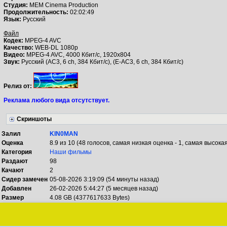
Студия:
MEM Cinema Production
Продолжительность:
02:02:49
Язык:
Русский
Файл
Кодек:
MPEG-4 AVC
Качество:
WEB-DL 1080p
Видео:
MPEG-4 AVC, 4000 Кбит/с, 1920x804
Звук:
Русский (AC3, 6 ch, 384 Кбит/с), (E-AC3, 6 ch, 384 Кбит/с)
Релиз от:
Реклама любого вида отсутствует.
Скриншоты
Залил
KIN0MAN
Оценка
8.9 из 10 (48 голосов, самая низкая оценка - 1, самая высокая
Категория
Наши фильмы
Раздают
98
Качают
2
Сидер замечен
05-08-2026 3:19:09 (54 минуты назад)
Добавлен
26-02-2026 5:44:27 (5 месяцев назад)
Размер
4.08 GB (4377617633 Bytes)