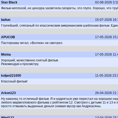
Stas Black
02-08-2026 3:1
Фильм неплохой, но цензура засветила сигареты, это глупо. Хорошо, что тру
baltun
15-07-2026 16:
Глупейший, сляпаный по классическим американским шаблонам фильм. Единс
APUCOB
17-05-2026 15:
Пастернака читал, «Волчок» не смотрел.
Misina
17-05-2026 11:
Хороший, качественно снятый фильм.
Рекомендую к просмотру.
koljan221000
11-05-2026 23:
Классный фильм!
Arkon123
26-04-2026 21:
Ну наконец то отличный фильм. Я и надеяться уже перестал на хорошее наше
любого марвелловского фильма с рейтингом 12. Смотрел с детьми 11 и 13 и л
просто отмывать выданные деньги снимая мусор как Андреасяны.
Wind123
13-04-2026 23: