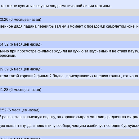
 как же не пустить слезу в мелодраматической линии картины..
23:26 (6 месяцев назад)
венное дядя пацана переигрывал ну и момент с поездом,и самолётом конечно
04:52 (6 месяцев назад)
чно при просмотре фильмов ходили на кухню за вкусненьким не ставя паузу, 
тересный.
39:39 (6 месяцев назад)
еужели такой хороший фильм ? Ладно , прислушаюсь к мнению толпы , хоть оно 
41:28 (6 месяцев назад)
5:52 (6 месяцев назад)
сё равно ставлю высокую оценку, оч хорошо сыграл мальчик, средненько сыграл
тную пошлятину, да и пошлятину вообще, чем увы изобилует сегодня буржуйск