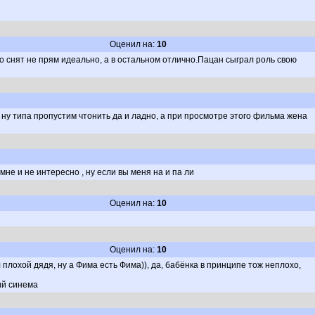
Оценил на:
10
 снят не прям идеально, а в остальном отлично.Пацан сыграл роль свою
ну типа пропустим чтонить да и ладно, а при просмотре этого фильма жена
мне и не интересно , ну если вы меня на и па ли
Оценил на:
10
Оценил на:
10
 плохой дядя, ну а Фима есть Фима)), да, бабёнка в принципе тож неплохо,
ий синема