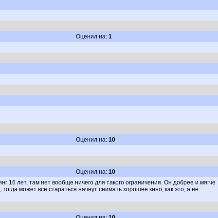
Оценил на:
1
Оценил на:
10
Оценил на:
10
г 16 лет, там нет вообще ничего для такого ограничения. Он добрее и мягче
тогда может все стараться начнут снимать хорошее кино, как это, а не
Оценил на:
10