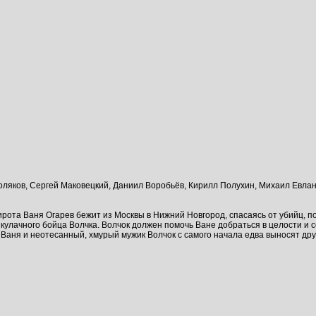
ляков, Сергей Маковецкий, Даниил Воробьёв, Кирилл Полухин, Михаил Евлан
сирота Ваня Огарев бежит из Москвы в Нижний Новгород, спасаясь от убийц,
улачного бойца Волчка. Волчок должен помочь Ване добраться в целости и с
 Ваня и неотесанный, хмурый мужик Волчок с самого начала едва выносят дру