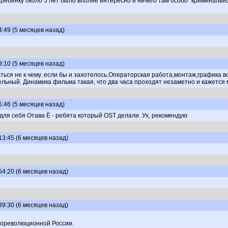
ребенку около 5 лет было вполне интересно и ничего там особо "криминально
4:49 (5 месяцев назад)
9:10 (5 месяцев назад)
ься не к чему. если бы и захотелось.Операторская работа,монтаж,графика в
ельный. Динамика фильма такая, что два часа проходят незаметно и кажется 
5:46 (5 месяцев назад)
 для себя Отава Ё - ребята который OST делали. Ух, рекомендую
13:45 (6 месяцев назад)
54:20 (6 месяцев назад)
39:30 (6 месяцев назад)
дореволюционной России.