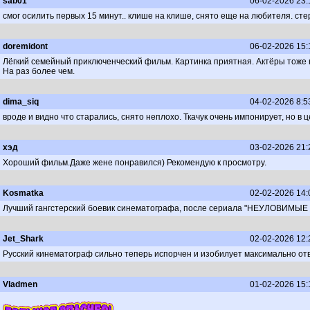
sab01
06-02-2026 23:
смог осилить первых 15 минут.. клише на клише, снято еще на любителя. сте
doremidont
06-02-2026 15:
Лёгкий семейный приключенческий фильм. Картинка приятная. Актёры тоже 
На раз более чем.
dima_siq
04-02-2026 8:5
вроде и видно что старались, снято неплохо. Ткачук очень импонирует, но 
хэд
03-02-2026 21:
Хороший фильм.Даже жене понравился) Рекомендую к просмотру.
Kosmatka
02-02-2026 14:
Лучший гангстерский боевик синематографа, после сериала "НЕУЛОВИМЫ
Jet_Shark
02-02-2026 12:
Русский кинематограф сильно теперь испорчен и изобилует максимально отв
Vladmen
01-02-2026 15: