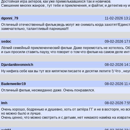
Достойная игра актеров, как уже примелькавшихся так и новичков.
Смешение многих жанров , тут тебе и приключения, и файтиг, и детектив ну и
dgonni_79
11-02-2026 13:
Отличный отечественный фильм,ведь могут же снимать когда захотят!Единст
замечательно, талантливый парнишка!!!
sedoc
09-02-2026 17:
Лёгкий семейный приключенческий фильм. Даже перемотать не хотелось. Обы
и сын просили ставить паузу, что говорит о том что фильм на самом деле ин
DjardaniIovonovich
08-02-2026 14:
Ну нифига себе как вы тут все кипятком писаете и десятки лепите !) Что , н
Badenweiler19
08-02-2026 11:
Отличный фильм, неожиданно даже. Очень понравился.
Imh
08-02-2026 7:5
Очень хорошо, бодренько и душевно, хоть от актёра ГГ и не в восторге, но в
но можно было и лучше.
Очень ценно, что можно смотреть и с детьми, нет никакого намёка на извра