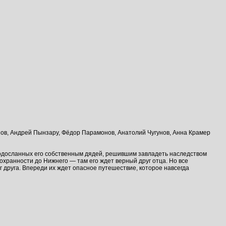
ов, Андрей Пынзару, Фёдор Парамонов, Анатолий Чугунов, Анна Крамер
 подосланных его собственным дядей, решившим завладеть наследством
охранности до Нижнего — там его ждет верный друг отца. Но все
г друга. Впереди их ждет опасное путешествие, которое навсегда