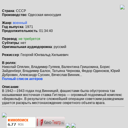
Страна
: СССР
Производство
: Одесская киносудия
Жанр
:
военный
Год выпуска
: 1971
Продолжительность
: 01:34:40
Перевод
:
не требуется
Субтитры
: нет
Оригинальная аудиодорожка
: русский
Режиссер
: Георгий Юнгвальд-Хилькевич
В ролях
:
Николай Олялин, Владимир Гуляев, Валентина Гришокина, Борис
Зайденберг, Владимир Балон, Татьяна Чернова, Федор Одиноков, Юрий
Дубровин, Александр Суснин, Вячеслав Винник...
Полный список актёров
Описание
:
В 1942—1943 годах под Винницей, фашистами была обустроена так
называемая восточная ставка Гитлера — огромный подземный комплекс
«Вервольф». В результате сложнейшей операции советским разведчикам
удается раскрыть местонахождение секретного объекта врага.