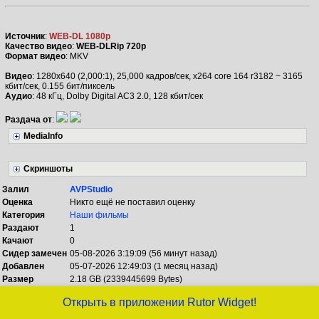
Источник
:
WEB-DL 1080p
Качество видео
:
WEB-DLRip 720p
Формат видео
: MKV
Видео
: 1280x640 (2,000:1), 25,000 кадров/сек, x264 core 164 r3182 ~ 3165
кбит/сек, 0.155 бит/пиксель
Аудио
: 48 кГц, Dolby Digital AC3 2.0, 128 кбит/сек
Раздача от
:
MediaInfo
Скриншоты
Залил
AVPStudio
Оценка
Никто ещё не поставил оценку
Категория
Наши фильмы
Раздают
1
Качают
0
Сидер замечен
05-08-2026 3:19:09 (56 минут назад)
Добавлен
05-07-2026 12:49:03 (1 месяц назад)
Размер
2.18 GB (2339445699 Bytes)
Открыть в приложении Rutor Widget!