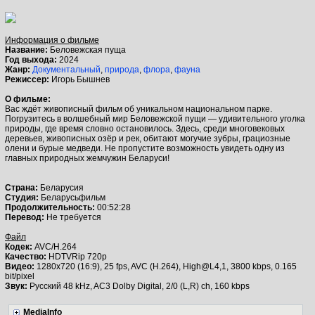
Информация о фильме
Название:
Беловежская пуща
Год выхода:
2024
Жанр:
Документальный
,
природа
,
флора
,
фауна
Режиссер:
Игорь Бышнев
О фильме:
Вас ждёт живописный фильм об уникальном национальном парке.
Погрузитесь в волшебный мир Беловежской пущи — удивительного уголка
природы, где время словно остановилось. Здесь, среди многовековых
деревьев, живописных озёр и рек, обитают могучие зубры, грациозные
олени и бурые медведи. Не пропустите возможность увидеть одну из
главных природных жемчужин Беларуси!
Страна:
Беларусия
Студия:
Беларусьфильм
Продолжительность:
00:52:28
Перевод:
Не требуется
Файл
Кодек:
AVC/H.264
Качество:
HDTVRip 720p
Видео:
1280x720 (16:9), 25 fps, AVC (H.264), High@L4,1, 3800 kbps, 0.165
bit/pixel
Звук:
Русский 48 kHz, AC3 Dolby Digital, 2/0 (L,R) ch, 160 kbps
MediaInfo