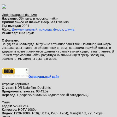
Информация о фильме
Название:
Обитатели морских глубин
Оригинальное название:
Deep Sea Dwellers
Год выхода:
2024
Жанр:
Документальный
,
природа
,
флора
,
фауна
Режиссер:
Фил Коулз
О фильме:
Забудьте о Голливуде, в глубине есть инопланетяне. Осьминог, кальмары
и каракатицы являются оборотнями с тремя сердцами, голубой кровью и
дырами в мозге и являются одними из самых умных существ на планете. В
нашем стремлении найти разумную жизнь мы ищем среди звезд, но,
возможно, мы должны искать в море.
Официальный сайт
Страна:
Германия
Студия:
NDR Naturfilm, Doclights
Продолжительность:
00:43:59
Перевод:
Профессиональный (одноголосый закадровый)
Файл
Кодек:
AVC/H.264
Качество:
HDTV 1080p
Видео:
1920x1080 (16:9), 50 fps, AVC (H.264), Main@L4.2, 7957 kbps