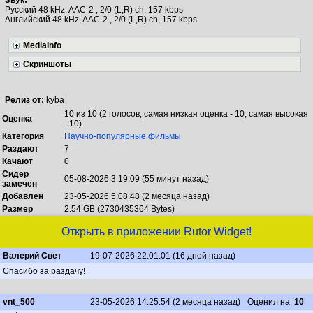
Звук:
Русский 48 kHz, AAC-2 , 2/0 (L,R) ch, 157 kbps
Английский 48 kHz, AAC-2 , 2/0 (L,R) ch, 157 kbps
MediaInfo
Скриншоты
Релиз от:
kyba
10 из 10 (2 голосов, самая низкая оценка - 10, самая высокая
Оценка
- 10)
Категория
Научно-популярные фильмы
Раздают
7
Качают
0
Сидер
05-08-2026 3:19:09 (55 минут назад)
замечен
Добавлен
23-05-2026 5:08:48 (2 месяца назад)
Размер
2.54 GB (2730435364 Bytes)
Открыть в приложении Rutor Widget!
Валерий Свет
19-07-2026 22:01:01 (16 дней назад)
Спасибо за раздачу!
vnt_500
23-05-2026 14:25:54 (2 месяца назад)
Оценил на:
10