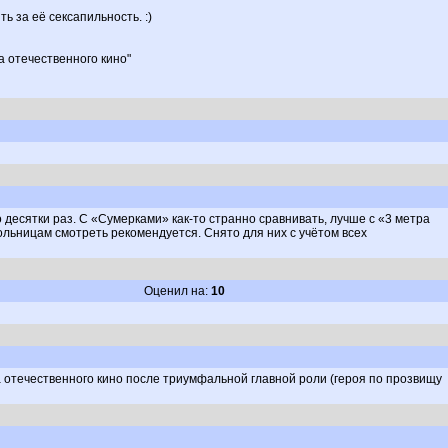
 за её сексапильность. :)
а отечественного кино"
о десятки раз. С «Сумерками» как-то странно сравнивать, лучше с «3 метра
ольницам смотреть рекомендуется. Снято для них с учётом всех
Оценил на:
10
а отечественного кино после триумфальной главной роли (героя по прозвищу