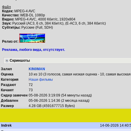
Файл
Кодек:
MPEG-4 AVC
Качество:
WEB-DL 1080p
Видео:
MPEG-4 AVC, 4000 Кбит/с, 1920x804
Звук:
Русский (AC3, 6 ch, 384 Кбит/с), (E-AC3, 6 ch, 384 Кбит/с)
Субтитры:
Русские (Full, SDH)
Релиз от:
Реклама, любого вида, отсутствует.
Скриншоты
Залил
KIN0MAN
Оценка
10 из 10 (3 голосов, самая низкая оценка - 10, самая высокая 
Категория
Наши фильмы
Раздают
72
Качают
73
Сидер замечен
05-08-2026 3:19:09 (54 минуты назад)
Добавлен
05-06-2026 1:14:36 (2 месяца назад)
Размер
4.28 GB (4591677715 Bytes)
Indrek
14-06-2026 14:40: