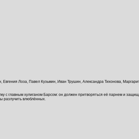
, Евгения Лоза, Павел Кузьмин, Иван Трушин, Александра Тихонова, Маргари
у с главным хулиганом Барсом: он должен притворяться её парнем и защищать
ны разлучить влюблённых.