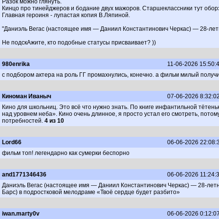
Разок можно глянуть.
Кинцо про тинейджеров и бодание двух мажоров. Старшеклассники тут оборз
Главная героиня - лупастая копия В.Ляпиной.
"Даниэль Вегас (настоящее имя — Даниил Константинович Черкас) — 28-летни
Не подскАжите, кто подобные статусы присваивает? ))
980enrika
11-06-2026 15:50:
с подбором актера на роль ГГ промахнулись, конечно. а фильм милый получи
Киноман Иваныч
07-06-2026 8:32:0
Кино для школьниц. Это всё что нужно знать. По книге инфантильной тётеньк
над уровнем неба». Кино очень длинное, я просто устал его смотреть, пото
потребностей.
4 из 10
Lord66
06-06-2026 22:08:
фильм топ! легендарно как сумерки беспорно
and1771346436
06-06-2026 11:24:
Даниэль Вегас (настоящее имя — Даниил Константинович Черкас) — 28-летний
Барс) в подростковой мелодраме «Твоё сердце будет разбито»
iwan.marty0v
06-06-2026 0:12:0