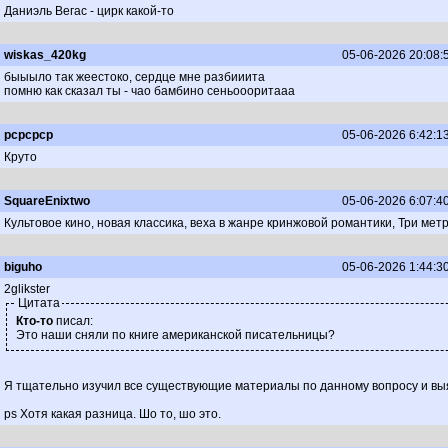
Даниэль Вегас - цирк какой-то
wiskas_420kg
05-06-2026 20:08:
быыыло так жеестоко, сердце мне разбииита
помню как сказал ты - чао бамбино сеньоооритааа
pcpcpcp
05-06-2026 6:42:1
Круто
SquareEnixtwo
05-06-2026 6:07:4
Культовое кино, новая классика, веха в жанре кринжовой романтики, Три мет
biguho
05-06-2026 1:44:3
2glikster
Цитата
Кто-то
писал:
Это наши сняли по книге американской писательницы?
Я тщательно изучил все существующие материалы по данному вопросу и вы
ps Хотя какая разница. Шо то, шо это.