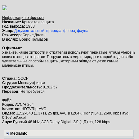
Информация о фильме
Название:
Крылатая защита
Год выхода:
1953
Жанр:
Документальный
,
природа
,
флора
,
фауна
Режиссер:
Борис Долин
В ролях:
Борис Толмазов
О фильме:
Узнайте, какие хитрости и стратегии используют пернатые, чтобы уберечь
своих птенцов от врагов. Погрузитесь в мир природы и откройте для себя
удивительные способы защиты, которыми обладают даже самые
маленькие птицы.
Страна:
СССР
Студия:
Моснаучфильм
Продолжительность:
01:02:57
Перевод:
Не требуется
Файл
Кодек:
AVC/H.264
Качество:
HDTVRip-AVC
Видео:
1152x840 (1.371), 25 fps, AVC (H.264), High@L4,1, 2600 kbps avg,
0.107 bit/pixel
Звук:
Русский 48 kHz, AC3 Dolby Digital, 2/0 (L,R) ch, 128 kbps
MediaInfo