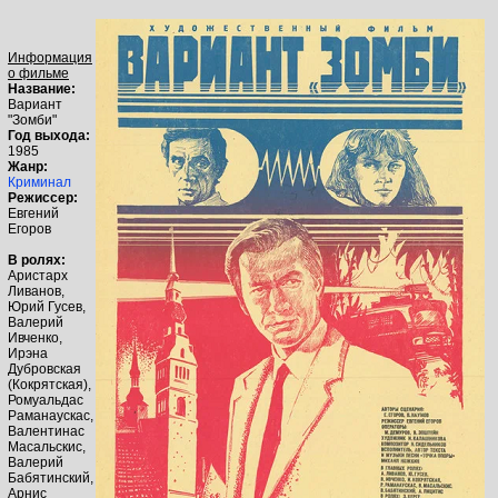
Информация
о фильме
Название:
Вариант
"Зомби"
Год выхода:
1985
Жанр:
Криминал
Режиссер:
Евгений
Егоров
В ролях:
Аристарх
Ливанов,
Юрий Гусев,
Валерий
Ивченко,
Ирэна
Дубровская
(Кокрятская),
Ромуальдас
Раманаускас,
Валентинас
Масальскис,
Валерий
Бабятинский,
Арнис