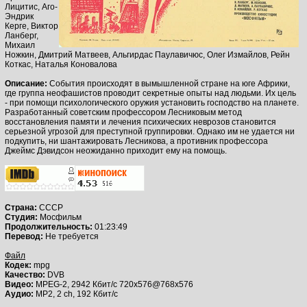
Лицитис, Аго-
Эндрик
Керге, Виктор
Ланберг,
Михаил
Ножкин, Дмитрий Матвеев, Альгирдас Паулавичюс, Олег Измайлов, Рейн
Коткас, Наталья Коновалова
Описание:
События происходят в вымышленной стране на юге Африки,
где группа неофашистов проводит секретные опыты над людьми. Их цель
- при помощи психологического оружия установить господство на планете.
Разработанный советским профессором Лесниковым метод
восстановления памяти и лечения психических неврозов становится
серьезной угрозой для преступной группировки. Однако им не удается ни
подкупить, ни шантажировать Лесникова, а противник профессора
Джеймс Дэвидсон неожиданно приходит ему на помощь.
Страна:
СССР
Студия:
Мосфильм
Продолжительность:
01:23:49
Перевод:
Не требуется
Файл
Кодек:
mpg
Качество:
DVB
Видео:
MPEG-2, 2942 Кбит/с 720x576@768х576
Аудио:
MP2, 2 ch, 192 Кбит/с