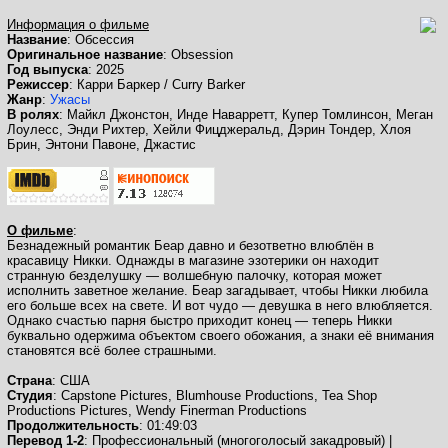
Информация о фильме
Название
: Обсессия
Оригинальное название
: Obsession
Год выпуска
: 2025
Режиссер
: Карри Баркер / Curry Barker
Жанр
:
Ужасы
В ролях
: Майкл Джонстон, Инде Наварретт, Купер Томлинсон, Меган
Лоулесс, Энди Рихтер, Хейли Фицджеральд, Дэрин Тондер, Хлоя
Брин, Энтони Павоне, Джастис
О фильме
:
Безнадежный романтик Беар давно и безответно влюблён в
красавицу Никки. Однажды в магазине эзотерики он находит
странную безделушку — волшебную палочку, которая может
исполнить заветное желание. Беар загадывает, чтобы Никки любила
его больше всех на свете. И вот чудо — девушка в него влюбляется.
Однако счастью парня быстро приходит конец — теперь Никки
буквально одержима объектом своего обожания, а знаки её внимания
становятся всё более страшными.
Страна
: США
Студия
: Capstone Pictures, Blumhouse Productions, Tea Shop
Productions Pictures, Wendy Finerman Productions
Продолжительность
: 01:49:03
Перевод 1-2
: Профессиональный (многоголосый закадровый) |