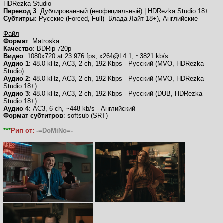
HDRezka Studio
Перевод 3
: Дублированный (неофициальный) | HDRezka Studio 18+
Субтитры
: Русские (Forced, Full) -Влада Лайт 18+), Английские
Файл
Формат
: Matroska
Качество
: BDRip 720p
Видео
: 1080x720 at 23.976 fps, x264@L4.1, ~3821 kb/s
Аудио 1
: 48.0 kHz, AC3, 2 ch, 192 Kbps - Русский (MVO, HDRezka
Studio)
Аудио 2
: 48.0 kHz, AC3, 2 ch, 192 Kbps - Русский (MVO, HDRezka
Studio 18+)
Аудио 3
: 48.0 kHz, AC3, 2 ch, 192 Kbps - Русский (DUB, HDRezka
Studio 18+)
Аудио 4
: AC3, 6 ch, ~448 kb/s - Английский
Формат субтитров
: softsub (SRT)
***
Рип от:
-=DoMiNo=-