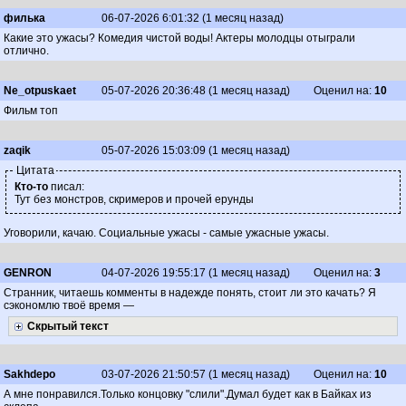
филька
06-07-2026 6:01:32 (1 месяц назад)
Какие это ужасы? Комедия чистой воды! Актеры молодцы отыграли
отлично.
Ne_otpuskaet
05-07-2026 20:36:48 (1 месяц назад)
Оценил на:
10
Фильм топ
zaqik
05-07-2026 15:03:09 (1 месяц назад)
Цитата
Кто-то
писал:
Тут без монстров, скримеров и прочей ерунды
Уговорили, качаю. Социальные ужасы - самые ужасные ужасы.
GENRON
04-07-2026 19:55:17 (1 месяц назад)
Оценил на:
3
Странник, читаешь комменты в надежде понять, стоит ли это качать? Я
сэкономлю твоё время —
Скрытый текст
Sakhdepo
03-07-2026 21:50:57 (1 месяц назад)
Оценил на:
10
А мне понравился.Только концовку "слили".Думал будет как в Байках из