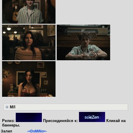
M/I
Релиз:
Присоединяйся к:
Кликай на
баннеры.
Залил
-=DoMiNo=-