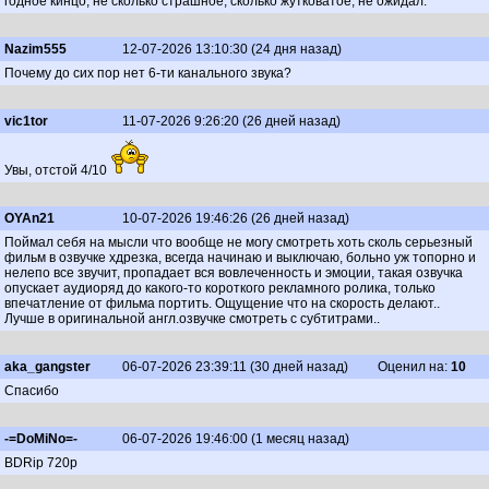
годное кинцо, не сколько страшное, сколько жутковатое, не ожидал.
Nazim555
12-07-2026 13:10:30 (24 дня назад)
Почему до сих пор нет 6-ти канального звука?
vic1tor
11-07-2026 9:26:20 (26 дней назад)
Увы, отстой 4/10
OYAn21
10-07-2026 19:46:26 (26 дней назад)
Поймал себя на мысли что вообще не могу смотреть хоть сколь серьезный
фильм в озвучке хдрезка, всегда начинаю и выключаю, больно уж топорно и
нелепо все звучит, пропадает вся вовлеченность и эмоции, такая озвучка
опускает аудиоряд до какого-то короткого рекламного ролика, только
впечатление от фильма портить. Ощущение что на скорость делают..
Лучше в оригинальной англ.озвучке смотреть с субтитрами..
aka_gangster
06-07-2026 23:39:11 (30 дней назад)
Оценил на:
10
Спасибо
-=DoMiNo=-
06-07-2026 19:46:00 (1 месяц назад)
BDRip 720p