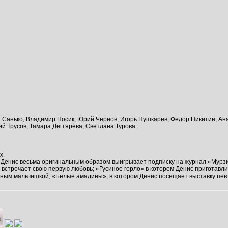
Санько, Владимир Носик, Юрий Чернов, Игорь Пушкарев, Федор Никитин, Ан
 Трусов, Тамара Дегтярёва, Светлана Турова...
х.
Денис весьма оригинальным образом выигрывает подписку на журнал «Мурзилк
н встречает свою первую любовь; «Гусиное горло» в котором Денис приготавл
ьным мальчишкой; «Белые амадины», в котором Денис посещает выставку пев