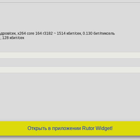
кадров/сек, x264 core 164 r3182 ~ 1514 кбит/сек, 0.130 бит/пиксель
0, 128 кбит/сек
Открыть в приложении Rutor Widget!