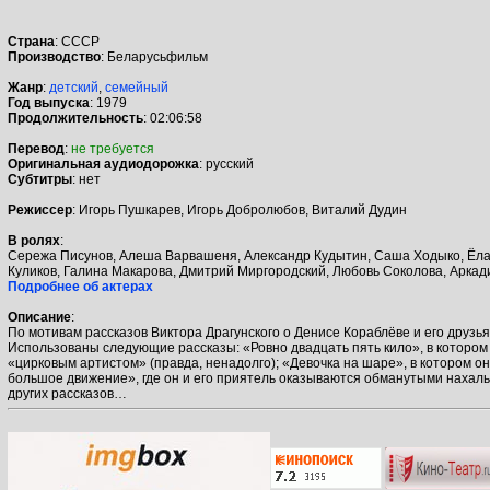
Страна
: СССР
Производство
: Беларусьфильм
Жанр
:
детский
,
семейный
Год выпуска
: 1979
Продолжительность
: 02:06:58
Перевод
:
не требуется
Оригинальная аудиодорожка
: русский
Cубтитры
: нет
Режиссер
: Игорь Пушкарев, Игорь Добролюбов, Виталий Дудин
В ролях
:
Сережа Писунов, Алеша Варвашеня, Александр Кудытин, Саша Ходыко, Ёла 
Куликов, Галина Макарова, Дмитрий Миргородский, Любовь Соколова, Аркадий
Подробнее об актерах
Описание
:
По мотивам рассказов Виктора Драгунского о Денисе Кораблёве и его друзья
Использованы следующие рассказы: «Ровно двадцать пять кило», в котором 
«цирковым артистом» (правда, ненадолго); «Девочка на шаре», в котором о
большое движение», где он и его приятель оказываются обманутыми нахал
других рассказов…