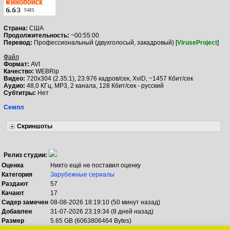
Страна:
США
Продолжительность:
~00:55:00
Перевод:
Профессиональный (двухголосый, закадровый) [
ViruseProject
]
Файл
Формат:
AVI
Качество:
WEBRip
Видео:
720x304 (2.35:1), 23.976 кадров/сек, XviD, ~1457 Кбит/сек
Аудио:
48,0 КГц, MP3, 2 канала, 128 Кбит/сек - русский
Субтитры:
Нет
Семпл
Скриншоты
Релиз студии:
Оценка
Никто ещё не поставил оценку
Категория
Зарубежные сериалы
Раздают
57
Качают
17
Сидер замечен
08-08-2026 18:19:10 (50 минут назад)
Добавлен
31-07-2026 23:19:34 (8 дней назад)
Размер
5.65 GB (6063806464 Bytes)