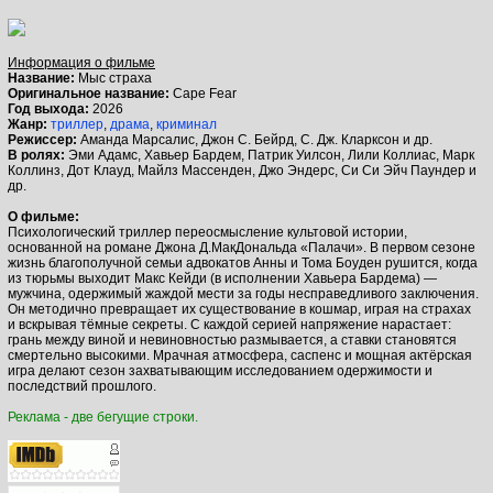
Информация о фильме
Название:
Мыс страха
Оригинальное название:
Cape Fear
Год выхода:
2026
Жанр:
триллер
,
драма
,
криминал
Режиссер:
Аманда Марсалис, Джон С. Бейрд, С. Дж. Кларксон и др.
В ролях:
Эми Адамс, Хавьер Бардем, Патрик Уилсон, Лили Коллиас, Марк
Коллинз, Дот Клауд, Майлз Массенден, Джо Эндерс, Си Си Эйч Паундер и
др.
О фильме:
Психологический триллер переосмысление культовой истории,
основанной на романе Джона Д.МакДональда «Палачи». В первом сезоне
жизнь благополучной семьи адвокатов Анны и Тома Боуден рушится, когда
из тюрьмы выходит Макс Кейди (в исполнении Хавьера Бардема) —
мужчина, одержимый жаждой мести за годы несправедливого заключения.
Он методично превращает их существование в кошмар, играя на страхах
и вскрывая тёмные секреты. С каждой серией напряжение нарастает:
грань между виной и невиновностью размывается, а ставки становятся
смертельно высокими. Мрачная атмосфера, саспенс и мощная актёрская
игра делают сезон захватывающим исследованием одержимости и
последствий прошлого.
Реклама - две бегущие строки.