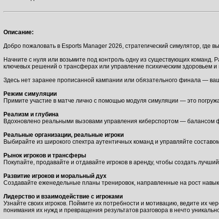
Описание:
Добро пожаловать в Esports Manager 2026, стратегический симулятор, где 
Начните с нуля или возьмите под контроль одну из существующих команд. 
ключевых решений о трансферах или управление психическим здоровьем и 
Здесь нет заранее прописанной кампании или обязательного финала — ваш
Режим симуляции
Примите участие в матче лично с помощью модуля симуляции — это погружа
Реализм и глубина
Вдохновлено реальными вызовами управления киберспортом — балансом фи
Реальные организации, реальные игроки
Выбирайте из широкого спектра аутентичных команд и управляйте составом
Рынок игроков и трансферы
Покупайте, продавайте и отдавайте игроков в аренду, чтобы создать лучши
Развитие игроков и моральный дух
Создавайте еженедельные планы тренировок, направленные на рост навыко
Лидерство и взаимодействие с игроками
Узнайте своих игроков. Поймите их потребности и мотивацию, ведите их чер
понимания их нужд и превращения результатов разговора в нечто уникальн