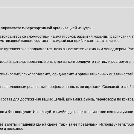
вы управляете киберспортивной организацией изнутри.
Разбирайтесь со сложностями найма игроков, развития команды, расписания т
мотивацией вашего состава — каждый шаг приближает вас к величию.
е путешествие продолжается, пока вы остаетесь активным менеджером. Раст
ющий, детализированный опыт, где вы контролируете тактику и реагируете 
нансовых, психологических, юридических и организационных обязанностей 
, наполненным реальными профессиональными игроками. Создавайте свой lin
й состав для достижения ваших целей. Динамика рынка, переговоры по контра
в и благополучие. Используйте тимбилдинг, психологические сессии и умно
ез взлеты и падения как на сцене, так и за ее пределами. Используйте углу
ое и полезное.