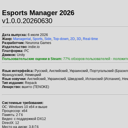
Esports Manager 2026
v1.0.0.20260630
Дата выпуска:
6 июля 2026
Жанр:
Managerial
,
Sports
,
Side
,
Top-down
,
2D
,
3D
,
Real-time
Разработчик:
Neurona Games
Издательство:
indie.io
Платформа:
PC
Движок:
Unity
Пользовательские оценки в Steam:
77% обзоров пользователей - положит
Язык интерфейса:
Русский, Английский, Украинский, Португальский (Бразил
Французский, Немецкий
Язык озвучки:
Английский, Украинский, Шведский, Испанский (Испания), Не
Тип издания:
Repack
Лекарство:
вшито (TENOKE)
Системные требования:
ОС: Windows 10 x64 и выше
Процессор: x64
Память: 2 Гб
Видео: с поддержкой DX12
DirectX: 12
Место на диске: 3.8 Гб