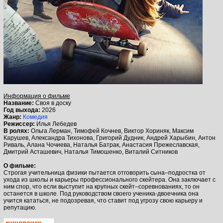
Информация о фильме
Название:
Своя в доску
Год выхода:
2026
Жанр:
Комедия
Режиссер:
Илья Лебедев
В ролях:
Ольга Лерман, Тимофей Кочнев, Виктор Хориняк, Максим
Карушев, Александра Тихонова, Григорий Дудник, Андрей Харыбин, Антон
Риваль, Алана Чочиева, Наталья Батрак, Анастасия Прежеславская,
Дмитрий Асташевич, Наталья Тимошенко, Виталий Ситников
О фильме:
Строгая учительница физики пытается отговорить сына–подростка от
ухода из школы и карьеры профессионального скейтера. Она заключает с
ним спор, что если выступит на крупных скейт–соревнованиях, то он
останется в школе. Под руководством своего ученика-двоечника она
учится кататься, не подозревая, что ставит под угрозу свою карьеру и
репутацию.