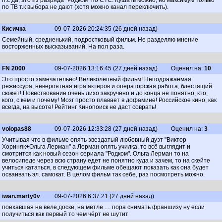
п.с да, это из разряда "Родком" по СТС. Кушать можно, но максимум только
по ТВ т.к выбора не дают (хотя можно канал переключить).
Кисичка
09-07-2026 20:24:35 (26 дней назад)
Семейный, средненький, подростковый фильм. Не разделяю мнение
восторженных высказываний. На пол раза.
FN 2000
09-07-2026 13:16:45 (27 дней назад)
Оценил на:
10
Это просто замечательно! Великолепный фильм! Неподражаемая
режиссура, невероятная игра актёров и операторская работа, блестящий
сюжет! Повествование очень лихо закручено и до конца не понятно, кто,
кого, с кем и почему! Мозг просто плавает в дофамине! Российское кино, как
всегда, на высоте! Рейтинг Кинопоиск не даст соврать!
volopas88
09-07-2026 12:33:28 (27 дней назад)
Оценил на:
3
Учитывая что в фильме опять звездатый любовный дуэт "Виктор
Хориняк+Ольга Лерман" а Лерман опять училка, то всё выглядит и
смотрится как новый сезон сериала "Родком". Ольга Лерман то на
велосипеде через всю страну едет не понятно куда и зачем, то на скейте
учиться кататься, в следующем фильме обещают показать как она будет
осваивать эл. самокат. В целом фильм так себе, раз посмотреть можно.
iwan.marty0v
09-07-2026 6:37:21 (27 дней назад)
поехавшая на веле,доске, на метле .... пора снимать франшизу ну если
получиться как первый то чем чёрт не шутит