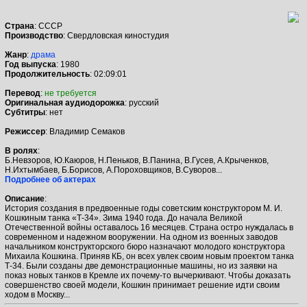
Страна
: СССР
Производство
: Свердловская киностудия
Жанр
:
драма
Год выпуска
: 1980
Продолжительность
: 02:09:01
Перевод
:
не требуется
Оригинальная аудиодорожка
: русский
Cубтитры
: нет
Режиссер
: Владимир Семаков
В ролях
:
Б.Невзоров, Ю.Каюров, Н.Пеньков, В.Панина, В.Гусев, А.Крыченков,
Н.Ихтымбаев, Б.Борисов, А.Пороховщиков, В.Суворов...
Подробнее об актерах
Описание
:
История создания в предвоенные годы советским конструктором М. И.
Кошкиным танка «Т-34». Зима 1940 года. До начала Великой
Отечественной войны оставалось 16 месяцев. Страна остро нуждалась в
современном и надежном вооружении. На одном из военных заводов
начальником конструкторского бюро назначают молодого конструктора
Михаила Кошкина. Приняв КБ, он всех увлек своим новым проектом танка
Т-34. Были созданы две демонстрационные машины, но из заявки на
показ новых танков в Кремле их почему-то вычеркивают. Чтобы доказать
совершенство своей модели, Кошкин принимает решение идти своим
ходом в Москву...