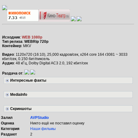
Исходник
:
WEB 1080p
Тип релиза
:
WEBRip 720p
Контейнер
: MKV
Видео
: 1120x720 (16:10), 25,000 кадров/сек, x264 core 164 r3081 ~ 3033
кбит/сек, 0.150 бит/пиксель
Аудио
: 48 кГц, Dolby Digital AC3 2.0, 192 кбит/сек
Раздача от
:
Интересные факты
MediaInfo
Скриншоты
Залил
AVPStudio
Оценка
Никто ещё не поставил оценку
Категория
Наши фильмы
Раздают
2