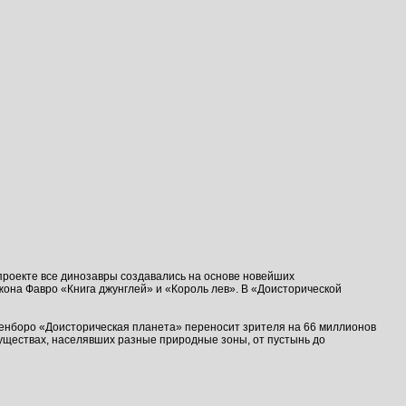
проекте все динозавры создавались на основе новейших
она Фавро «Книга джунглей» и «Король лев». В «Доисторической
тенборо «Доисторическая планета» переносит зрителя на 66 миллионов
существах, населявших разные природные зоны, от пустынь до