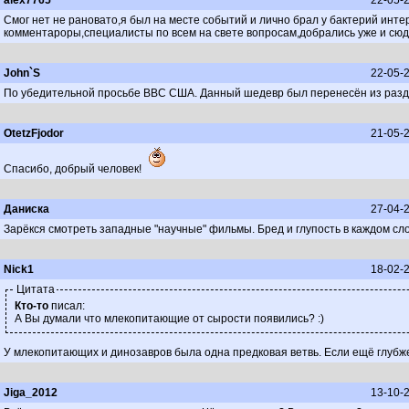
alex7765
22-05-2
Смог нет не рановато,я был на месте событий и лично брал у бактерий инте
комментароры,специалисты по всем на свете вопросам,добрались уже и сюда
John`S
22-05-2
По убедительной просьбе ВВС США. Данный шедевр был перенесён из разде
OtetzFjodor
21-05-2
Спасибо, добрый человек!
Даниска
27-04-2
Зарёкся смотреть западные "научные" фильмы. Бред и глупость в каждом сло
Nick1
18-02-2
Цитата
Кто-то
писал:
А Вы думали что млекопитающие от сырости появились? :)
У млекопитающих и динозавров была одна предковая ветвь. Если ещё глубже
Jiga_2012
13-10-2