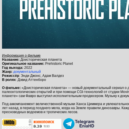
Информация о фильме
Название:
Доисторическая планета
Оригинальное название:
Prehistoric Planet
Год выхода:
2022
Жанр:
документальный
Режиссёр
: Энди Джонс, Адам Валдез
В ролях
: Дэвид Аттенборо
О фильме:
«Доисторическая планета» — новый документальный сериал о ди
палеонтологических открытий и при помощи CGI-технологий от студии Movi
планете» сам Фавро выступил исполнительным продюсером. Музыку к доку
Под аккомпанемент величественной музыки Ханса Циммера и увлекательног
лет назад, в период позднего мела, когда на Земле правили динозавры. Ка
пресноводных водоемов и тропических лесов.