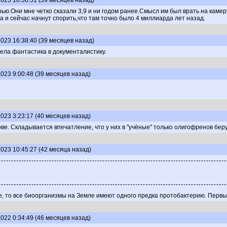
023 18:36:51 (39 месяцев назад)
рью.Они мне четко сказали 3,9 и ни годом ранее.Смысл им был врать на кам
 и сейчас начнут спорить,что там точно было 4 миллиарда лет назад.
023 16:38:40 (39 месяцев назад)
ла фантастика в документалистику.
023 9:00:48 (39 месяцев назад)
023 3:23:17 (40 месяцев назад)
ве. Складывается впечатление, что у них в "учёные" только олигофренов бе
023 10:45:27 (42 месяца назад)
, то все биоорганизмы на Земле имеют одного предка протобактерию. Первые
022 0:34:49 (46 месяцев назад)