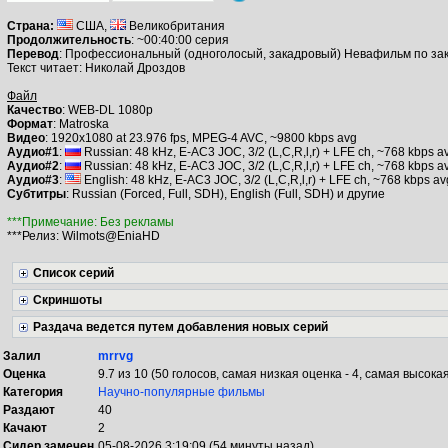
Страна:
США,
Великобритания
Продолжительность
: ~00:40:00 серия
Перевод
: Профессиональный (одноголосый, закадровый) Невафильм по зак
Текст читает: Николай Дроздов
Файл
Качество
: WEB-DL 1080p
Формат
: Matroska
Видео
: 1920x1080 at 23.976 fps, MPEG-4 AVC, ~9800 kbps avg
Аудио#1
:
Russian: 48 kHz, E-AC3 JOC, 3/2 (L,C,R,l,r) + LFE ch, ~768 kbps
Аудио#2
:
Russian: 48 kHz, E-AC3 JOC, 3/2 (L,C,R,l,r) + LFE ch, ~768 kbps av
Аудио#3
:
English: 48 kHz, E-AC3 JOC, 3/2 (L,C,R,l,r) + LFE ch, ~768 kbps av
Субтитры
: Russian (Forced, Full, SDH), English (Full, SDH) и другие
***Примечание: Без рекламы
***Релиз: Wilmots@EniaHD
Список серий
Скриншоты
Раздача ведется путем добавления новых серий
Залил
mrrvg
Оценка
9.7 из 10 (50 голосов, самая низкая оценка - 4, самая высокая
Категория
Научно-популярные фильмы
Раздают
40
Качают
2
Сидер замечен
05-08-2026 3:19:09 (54 минуты назад)