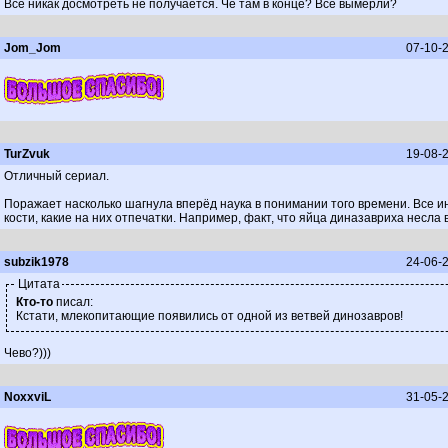
Всё никак досмотреть не получается. Чё там в конце? Все вымерли?
Jom_Jom
07-10-2
TurZvuk
19-08-2
Отличный сериал.
Поражает насколько шагнула вперёд наука в понимании того времени. Все ин
кости, какие на них отпечатки. Например, факт, что яйца диназавриха несла 
subzik1978
24-06-2
Цитата
Кто-то
писал:
Кстати, млекопитающие появились от одной из ветвей динозавров!
Чево?)))
NoxxviL
31-05-2