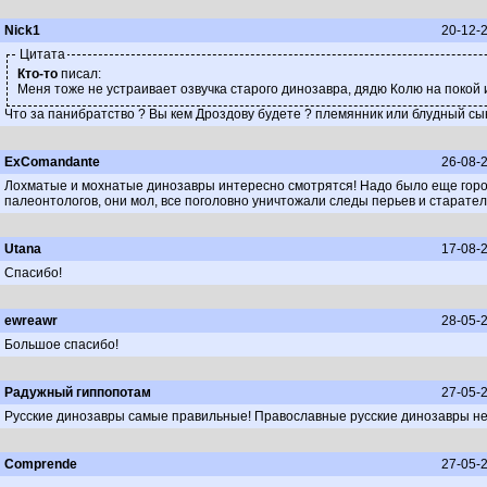
Nick1
20-12-2
Цитата
Кто-то
писал:
Меня тоже не устраивает озвучка старого динозавра, дядю Колю на покой 
Что за панибратство ? Вы кем Дроздову будете ? племянник или блудный сы
ExComandante
26-08-2
Лохматые и мохнатые динозавры интересно смотрятся! Надо было еще города
палеонтологов, они мол, все поголовно уничтожали следы перьев и старатель
Utana
17-08-2
Спасибо!
ewreawr
28-05-2
Большое спасибо!
Радужный гиппопотам
27-05-2
Русские динозавры самые правильные! Православные русские динозавры не 
Comprende
27-05-2