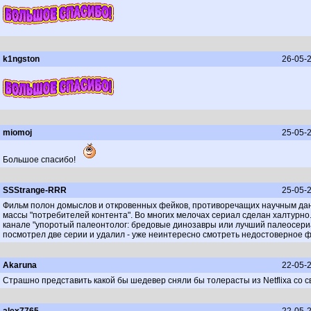
k1ngston
26-05-2
miomoj
25-05-2
Большое спасибо!
SSStrange-RRR
25-05-2
Фильм полон домыслов и откровенных фейков, противоречащих научным данны
массы "потребителей контента". Во многих мелочах сериал сделан халтурно
канале "упоротый палеонтолог: бредовые динозавры или лучший палеосериал
посмотрел две серии и удалил - уже неинтересно смотреть недостоверное ф
Akaruna
22-05-2
Страшно представить какой бы шедевер сняли бы толерасты из Netflixa со св