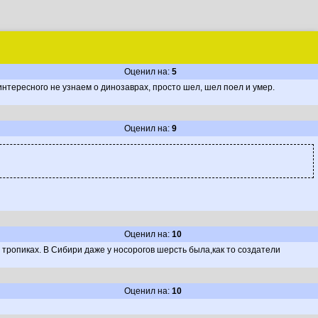
Оценил на:
5
интересного не узнаем о динозаврах, просто шел, шел поел и умер.
Оценил на:
9
Оценил на:
10
 тропиках. В Сибири даже у носорогов шерсть была,как то создатели
Оценил на:
10