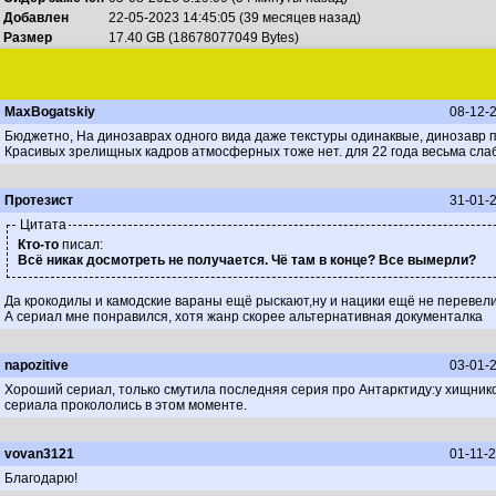
Добавлен
22-05-2023 14:45:05 (39 месяцев назад)
Размер
17.40 GB (18678077049 Bytes)
MaxBogatskiy
08-12-2
Бюджетно, На динозаврах одного вида даже текстуры одинаквые, динозавр плы
Красивых зрелищных кадров атмосферных тоже нет. для 22 года весьма сла
Протезист
31-01-2
Цитата
Кто-то
писал:
Всё никак досмотреть не получается. Чё там в конце? Все вымерли?
Да крокодилы и камодские вараны ещё рыскают,ну и нацики ещё не перевели
А сериал мне понравился, хотя жанр скорее альтернативная документалка
napozitive
03-01-2
Хороший сериал, только смутила последняя серия про Антарктиду:у хищников
сериала прокололись в этом моменте.
vovan3121
01-11-2
Благодарю!