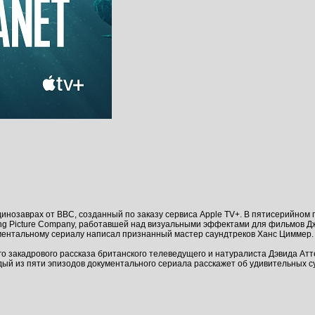
нозаврах от BBC, созданный по заказу сервиса Apple TV+. В пятисерийном 
ng Picture Company, работавшей над визуальными эффектами для фильмов Дж
ментальному сериалу написал признанный мастер саундтреков Ханс Циммер.
о закадрового рассказа британского телеведущего и натуралиста Дэвида Ат
ждый из пяти эпизодов документального сериала расскажет об удивительных 