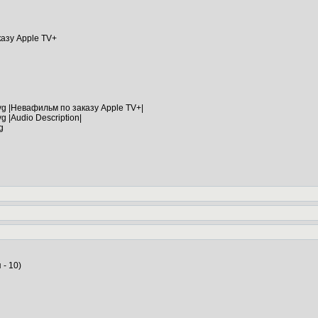
азу Apple TV+
 avg |Невафильм по заказу Apple TV+|
g |Audio Descrіptіon|
g
 - 10)