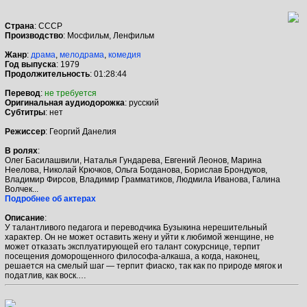
Страна
: СССР
Производство
: Мосфильм, Ленфильм
Жанр
:
драма
,
мелодрама
,
комедия
Год выпуска
: 1979
Продолжительность
: 01:28:44
Перевод
:
не требуется
Оригинальная аудиодорожка
: русский
Cубтитры
: нет
Режиссер
: Георгий Данелия
В ролях
:
Олег Басилашвили, Наталья Гундарева, Евгений Леонов, Марина
Неелова, Николай Крючков, Ольга Богданова, Борислав Брондуков,
Владимир Фирсов, Владимир Грамматиков, Людмила Иванова, Галина
Волчек...
Подробнее об актерах
Описание
:
У талантливого педагога и переводчика Бузыкина нерешительный
характер. Он не может оставить жену и уйти к любимой женщине, не
может отказать эксплуатирующей его талант сокурснице, терпит
посещения доморощенного философа-алкаша, а когда, наконец,
решается на смелый шаг — терпит фиаско, так как по природе мягок и
податлив, как воск.…