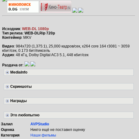
Исходник
:
WEB-DL 1080p
Тип релиза
:
WEB-DLRip 720p
Контейнер
: MKV
Видео
: 984x720 (1,375:1), 25,000 кадров/сек, x264 core 164 r3081 ~ 3059
кбит/сек, 0.173 бит/пиксель
Аудио
: 48 кГц, Dolby Digital AC3 5.1, 448 кбит/сек
Раздача от
:
MediaInfo
Скриншоты
Награды
Это любопытно
Залил
AVPStudio
Оценка
Никто ещё не поставил оценку
Категория
Наши фильмы