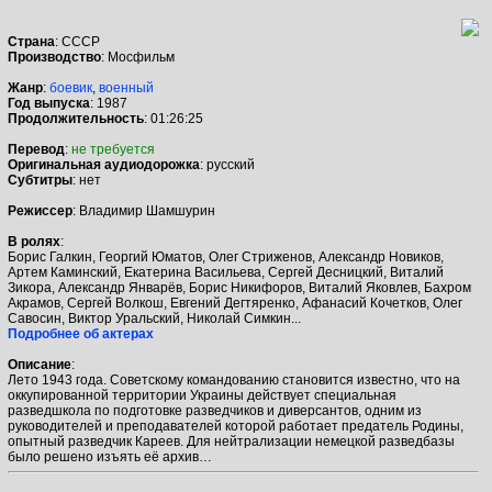
Страна
: СССР
Производство
: Мосфильм
Жанр
:
боевик
,
военный
Год выпуска
: 1987
Продолжительность
: 01:26:25
Перевод
:
не требуется
Оригинальная аудиодорожка
: русский
Cубтитры
: нет
Режиссер
: Владимир Шамшурин
В ролях
:
Борис Галкин, Георгий Юматов, Олег Стриженов, Александр Новиков,
Артем Каминский, Екатерина Васильева, Сергей Десницкий, Виталий
Зикора, Александр Январёв, Борис Никифоров, Виталий Яковлев, Бахром
Акрамов, Сергей Волкош, Евгений Дегтяренко, Афанасий Кочетков, Олег
Савосин, Виктор Уральский, Николай Симкин...
Подробнее об актерах
Описание
:
Лето 1943 года. Советскому командованию становится известно, что на
оккупированной территории Украины действует специальная
разведшкола по подготовке разведчиков и диверсантов, одним из
руководителей и преподавателей которой работает предатель Родины,
опытный разведчик Кареев. Для нейтрализации немецкой разведбазы
было решено изъять её архив…