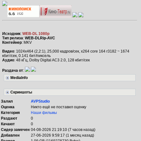
Исходник
:
WEB-DL 1080p
Тип релиза
:
WEB-DLRip-AVC
Контейнер
: MKV
Видео
: 1024x464 (2,2:1), 25,000 кадров/сек, x264 core 164 r3182 ~ 1674
кбит/сек, 0.141 бит/пиксель
Аудио
: 48 кГц, Dolby Digital AC3 2.0, 128 кбит/сек
Раздача от
:
MediaInfo
Скриншоты
Залил
AVPStudio
Оценка
Никто ещё не поставил оценку
Категория
Наши фильмы
Раздают
0
Качают
0
Сидер замечен
04-08-2026 21:19:10 (7 часов назад)
Добавлен
27-06-2026 9:59:17 (1 месяц назад)