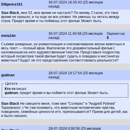
30-07-2024 16:35:43 (25 месяцев
Diligence161
назад)
Stas Black
, мне 53, мое время не настало? По моему, Стасик, это твое
время не пришло, и ты еще не все уловил. Не умеешь ты читать между
строк. Придет время и ты поймешь этот фильм. Может быть.
30-07-2024 11:40:58 (25 месяцев
Оценил на:
meta1im
назад)
8
Съёмки шикарные, но романтизация и очеловечивание жизни животных и
весь текст — полный мрак. Фактически это документальный фильм с
наложенным на него художественным текстом. Представьте подростка,
который посмотрев такой фильм будет судить о повадках и инстинктах
животных? Будет ли это представление соответствовать реальности?
28-07-2024 19:17:54 (25 месяцев
gudman
назад)
Цитата
Кто-то
писал:
gudman
, придет время и вы поймете этот фильм. Может быть.
Stas Black
Не смешите меня, тоже мне "Солярис" и "Андрей Рублев"
Тарковского :) Че там понимать, что животным человеческие чувства,
поведение, семейные ценности итп. приписываются? Прием для детей, как
и было сказано.
28-07-2024 0:06:58 (25 месяцев