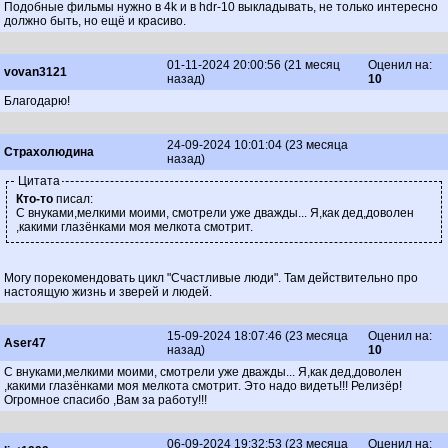
Подобные фильмы нужно в 4k и в hdr-10 выкладывать, не только интересно
должно быть, но ещё и красиво.
01-11-2024 20:00:56 (21 месяц
Оценил на:
vovan3121
назад)
10
Благодарю!
24-09-2024 10:01:04 (23 месяца
Страхолюдина
назад)
Цитата
Кто-то
писал:
С внуками,мелкими моими, смотрели уже дважды... Я,как дед,доволен
,какими глазёнками моя мелкота смотрит.
Могу порекомендовать цикл "Счастливые люди". Там действительно про
настоящую жизнь и зверей и людей.
15-09-2024 18:07:46 (23 месяца
Оценил на:
Aser47
назад)
10
С внуками,мелкими моими, смотрели уже дважды... Я,как дед,доволен
,какими глазёнками моя мелкота смотрит. Это надо видеть!!! Релизёр!
Огромное спасибо ,Вам за работу!!!
06-09-2024 19:32:53 (23 месяца
Оценил на: