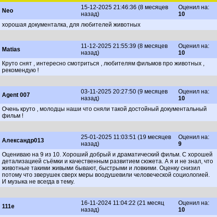
15-12-2025 21:46:36 (8 месяцев
Оценил на:
Nео
назад)
10
хорошая документалка, для любителей животных
11-12-2025 21:55:39 (8 месяцев
Оценил на:
Matiаs
назад)
10
Круто снят , интересно смотриться , любителям фильмов про животных ,
рекомендую !
03-11-2025 20:27:50 (9 месяцев
Оценил на:
Аgent 007
назад)
10
Очень круто , молодцы наши что сняли такой достойный документальный
фильм !
25-01-2025 11:03:51 (19 месяцев
Оценил на:
Александр013
назад)
9
Оцениваю на 9 из 10. Хороший добрый и драматический фильм. С хорошей
детализацией съёмки и качественным развитием сюжета. А я и не знал, что
животные такими живыми бывают, быстрыми и ловкими. Оценку снизил
потому что зверушек сверх меры воодушевили человеческой социологией.
И музыка не всегда в тему.
16-11-2024 11:04:22 (21 месяц
Оценил на:
111e
назад)
10