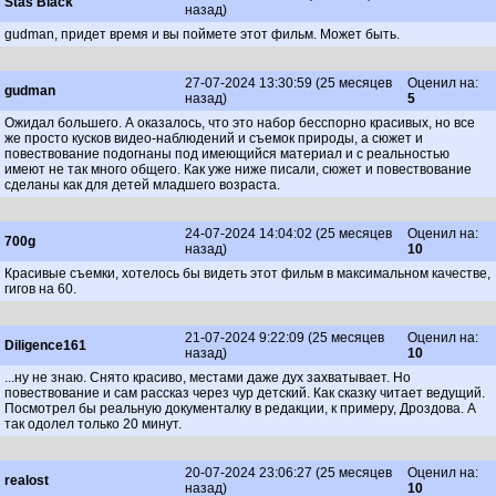
Stas Black
назад)
gudman, придет время и вы поймете этот фильм. Может быть.
27-07-2024 13:30:59 (25 месяцев
Оценил на:
gudman
назад)
5
Ожидал большего. А оказалось, что это набор бесспорно красивых, но все
же просто кусков видео-наблюдений и съемок природы, а сюжет и
повествование подогнаны под имеющийся материал и с реальностью
имеют не так много общего. Как уже ниже писали, сюжет и повествование
сделаны как для детей младшего возраста.
24-07-2024 14:04:02 (25 месяцев
Оценил на:
700g
назад)
10
Красивые съемки, хотелось бы видеть этот фильм в максимальном качестве,
гигов на 60.
21-07-2024 9:22:09 (25 месяцев
Оценил на:
Diligence161
назад)
10
...ну не знаю. Снято красиво, местами даже дух захватывает. Но
повествование и сам рассказ через чур детский. Как сказку читает ведущий.
Посмотрел бы реальную документалку в редакции, к примеру, Дроздова. А
так одолел только 20 минут.
20-07-2024 23:06:27 (25 месяцев
Оценил на:
realost
назад)
10