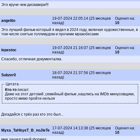
Это круче чем дискавери!!!
19-07-2024 22:05:14 (25 месяцев
Оценил на:
angelito
назад)
10
Это лучший фильм который я видел в 2024 году, включая художественные, в
том числе снятые голливудом и прочими мракобесами
19-07-2024 21:16:07 (25 месяцев
Оценил на:
lepestoc
назад)
10
Спасибо, отличная документалка.
18-07-2024 21:37:56 (25 месяцев
Subzer0
назад)
Цитата
Кто-то
писал:
Даже на этот детский ,семейный фильм ,нашлись на IMDb минусовщики,
просто мимо пройти нельзя
Догадайся с трёх раз кто это был...
17-07-2024 14:13:38 (25 месяцев
Оценил на:
Myxa_TaHkyeT_B_noJleTe
назад)
10
мне зашел такой формат...