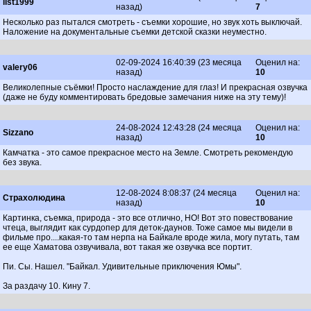
list1999
назад)
7
Несколько раз пытался смотреть - съемки хорошие, но звук хоть выключай.
Наложение на документальные съемки детской сказки неуместно.
02-09-2024 16:40:39 (23 месяца
Оценил на:
valery06
назад)
10
Великолепные съёмки! Просто наслаждение для глаз! И прекрасная озвучка
(даже не буду комментировать бредовые замечания ниже на эту тему)!
24-08-2024 12:43:28 (24 месяца
Оценил на:
Sizzano
назад)
10
Камчатка - это самое прекрасное место на Земле. Смотреть рекомендую
без звука.
12-08-2024 8:08:37 (24 месяца
Оценил на:
Страхолюдина
назад)
10
Картинка, съемка, природа - это все отлично, НО! Вот это повествование
чтеца, выглядит как сурдопер для деток-даунов. Тоже самое мы видели в
фильме про....какая-то там нерпа на Байкале вроде жила, могу путать, там
ее еще Хаматова озвучивала, вот такая же озвучка все портит.
Пи. Сы. Нашел. "Байкал. Удивительные приключения Юмы".
За раздачу 10. Кину 7.