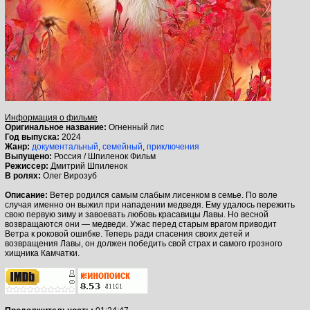
Информация о фильме
Оригинальное название:
Огненный лис
Год выпуска:
2024
Жанр:
документальный
,
семейный
,
приключения
Выпущено:
Россия / Шпиленок Фильм
Режиссер:
Дмитрий Шпиленок
В ролях:
Олег Вирозуб
Описание:
Ветер родился самым слабым лисенком в семье. По воле
случая именно он выжил при нападении медведя. Ему удалось пережить
свою первую зиму и завоевать любовь красавицы Лавы. Но весной
возвращаются они — медведи. Ужас перед старым врагом приводит
Ветра к роковой ошибке. Теперь ради спасения своих детей и
возвращения Лавы, он должен победить свой страх и самого грозного
хищника Камчатки.