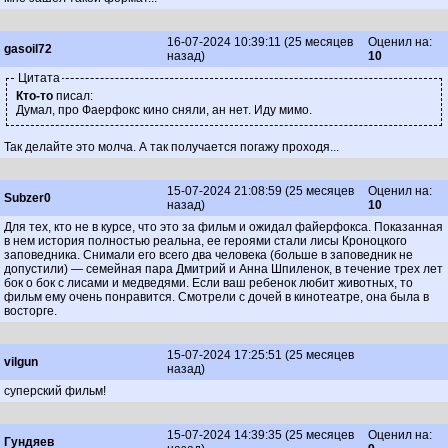
16-07-2024 10:39:11 (25 месяцев
Оценил на:
gasoil72
назад)
10
Цитата
Кто-то
писал:
Думал, про Фаерфокс кино сняли, ан нет. Иду мимо.
Так делайте это молча. А так получается погажу проходя...
15-07-2024 21:08:59 (25 месяцев
Оценил на:
Subzer0
назад)
10
Для тех, кто не в курсе, что это за фильм и ожидал файерфокса. Показанная
в нем история полностью реальна, ее героями стали лисы Кроноцкого
заповедника. Снимали его всего два человека (больше в заповедник не
допустили) — семейная пара Дмитрий и Анна Шпиленок, в течение трех лет
бок о бок с лисами и медведями. Если ваш ребенок любит животных, то
фильм ему очень понравится. Смотрели с дочей в кинотеатре, она была в
восторге.
15-07-2024 17:25:51 (25 месяцев
vilgun
назад)
суперский фильм!
15-07-2024 14:39:35 (25 месяцев
Оценил на:
Гундяев