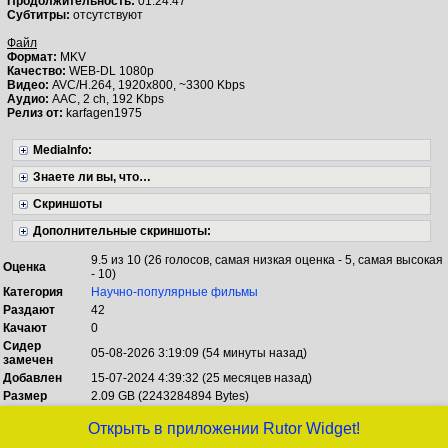
Продолжительность:
01:24:47
Субтитры:
отсутствуют
Файл
Формат:
MKV
Качество:
WEB-DL 1080p
Видео:
AVC/H.264, 1920x800, ~3300 Kbps
Аудио:
AAC, 2 ch, 192 Kbps
Релиз от:
karfagen1975
MediaInfo:
Знаете ли вы, что…
Скриншоты
Дополнительные скриншоты:
9.5 из 10 (26 голосов, самая низкая оценка - 5, самая высокая
Оценка
- 10)
Категория
Научно-популярные фильмы
Раздают
42
Качают
0
Сидер
05-08-2026 3:19:09 (54 минуты назад)
замечен
Добавлен
15-07-2024 4:39:32 (25 месяцев назад)
Размер
2.09 GB (2243284894 Bytes)
Открыть в приложении Rutor Widget!