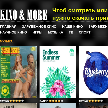
Чтоб смотреть или
нужно скачать пр
ГЛАВНАЯ
ЗАРУБЕЖНОЕ КИНО
НАШЕ КИНО
ЗАРУБЕЖН
НАУЧНОЕ КИНО
ИГРЫ
МУЗЫКА
ТВ
СПОРТ
МУЗЫКА
RATING
RATING
RATING