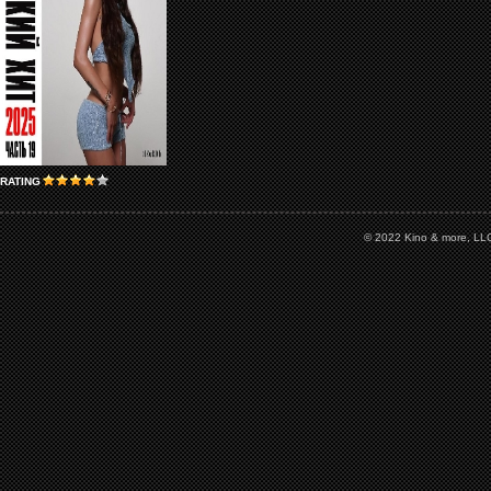
RATING
© 2022 Kino & more, LLC