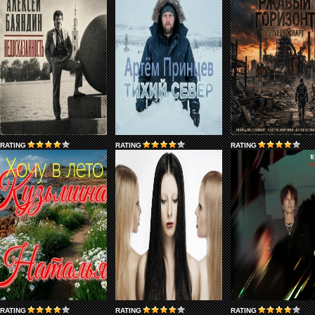
RATING
RATING
RATING
RATING
RATING
RATING